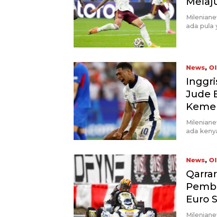
Melaju
Milenian
ada pula
News
,
Ol
Inggri
Jude 
Kemen
Mileniane
ada keny
News
,
Ol
Qarrar
Pemba
Euro S
Mileniane