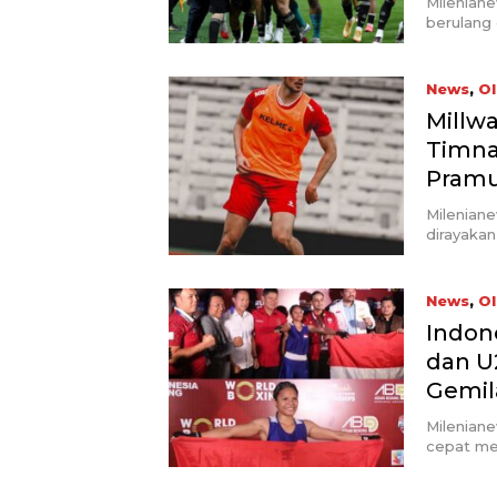
Mileniane
berulang 
News
,
Ol
Millw
Timna
Pram
Milenian
dirayaka
News
,
Ol
Indon
dan U
Gemil
Mileniane
cepat men