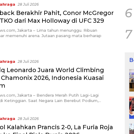
ahraga
28 Juli 2026
6
ack Berakhir Pahit, Conor McGregor
 TKO dari Max Holloway di UFC 329
7
ews.com, Jakarta – Lima tahun menunggu. Ribuan
r memenuhi arena. Jutaan pasang mata berharap
B
ahraga
28 Juli 2026
iq Leonardo Juara World Climbing
s Chamonix 2026, Indonesia Kuasai
um
ws.com, Jakarta – Bendera Merah Putih Lagi-Lagi
di Ketinggian. Saat Negara Lain Berebut Podium,…
ahraga
28 Juli 2026
l Kalahkan Prancis 2-0, La Furia Roja