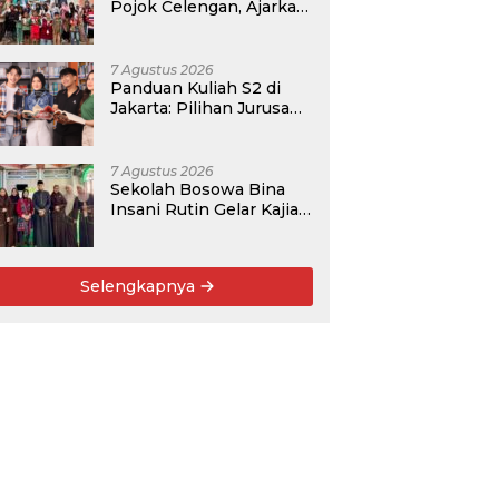
Pojok Celengan, Ajarkan
Anak Desa Pohroh
Gemar Menabung
7 Agustus 2026
Panduan Kuliah S2 di
Jakarta: Pilihan Jurusan,
Data Prospek, dan
Rekomendasi Kampus
7 Agustus 2026
Sekolah Bosowa Bina
Insani Rutin Gelar Kajian
Islam untuk Orang Tua,
Alumni, dan Masyarakat
Umum
Selengkapnya