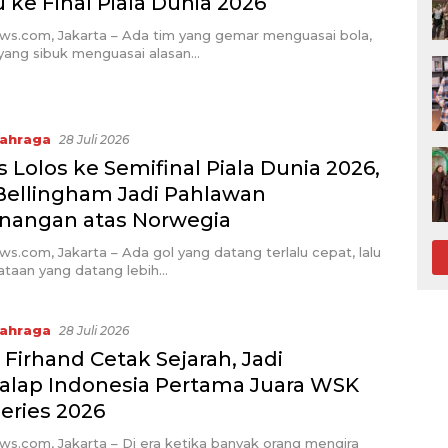
 ke Final Piala Dunia 2026
ews.com, Jakarta – Ada tim yang gemar menguasai bola,
 yang sibuk menguasai alasan…
ahraga
28 Juli 2026
s Lolos ke Semifinal Piala Dunia 2026,
Bellingham Jadi Pahlawan
angan atas Norwegia
ws.com, Jakarta – Ada gol yang datang terlalu cepat, lalu
ataan yang datang lebih…
ahraga
28 Juli 2026
 Firhand Cetak Sejarah, Jadi
lap Indonesia Pertama Juara WSK
eries 2026
ws.com, Jakarta – Di era ketika banyak orang mengira