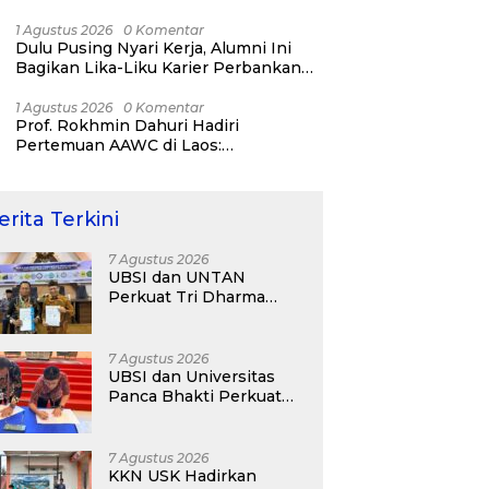
Bisnis ERP, AI, dan Pentingnya
Network Alumni
1 Agustus 2026
0 Komentar
Dulu Pusing Nyari Kerja, Alumni Ini
Bagikan Lika-Liku Karier Perbankan
Hingga Nostalgia di UBSI Alumni Padel
Day 2026
1 Agustus 2026
0 Komentar
Prof. Rokhmin Dahuri Hadiri
Pertemuan AAWC di Laos:
Memperkuat Kerja Sama Asia-Pasifik
untuk Ketahanan Air dan Iklim
erita Terkini
7 Agustus 2026
UBSI dan UNTAN
Perkuat Tri Dharma
Lewat Kolaborasi
Akademik
7 Agustus 2026
UBSI dan Universitas
Panca Bhakti Perkuat
Kolaborasi Akademik
Lewat Program PKM
7 Agustus 2026
KKN USK Hadirkan