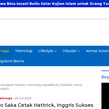
ni Rutin Gelar Kajian Islam untuk Orang Tua, Alumni, 
hraga
Teknologi
Lifestyle
Hiburan
Kertas Koso
gobrol Bisnis
Pro
anegara terbaru tentang sepakbola, basket, tenis,
 video.
ahraga
28 Juli 2026
 Saka Cetak Hattrick, Inggris Sukses