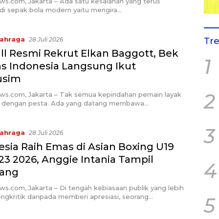
ws.com, Jakarta – Ada satu kesalahan yang terus
di sepak bola modern yaitu mengira…
ahraga
28 Juli 2026
Tr
all Resmi Rekrut Elkan Baggott, Bek
1
s Indonesia Langsung Ikut
usim
2
ews.com, Jakarta – Tak semua kepindahan pemain layak
n dengan pesta. Ada yang datang membawa…
3
ahraga
28 Juli 2026
esia Raih Emas di Asian Boxing U19
23 2026, Anggie Intania Tampil
4
ang
ws.com, Jakarta – Di tengah kebiasaan publik yang lebih
gkritik daripada memberi apresiasi, seorang…
5