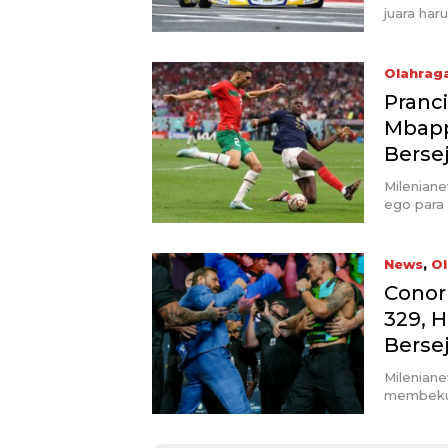
juara haru
Olahrag
Pranci
Mbapp
Berse
Milenian
ego para 
News
,
Ol
Conor
329, 
Berse
Milenian
membekuk