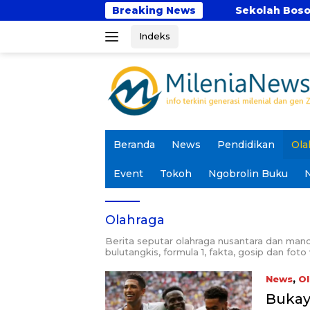
Langsung
an Rekomendasi Kampus
Breaking News
Sekolah Bosowa Bina Insa
ke
Indeks
konten
Beranda
News
Pendidikan
Ola
Event
Tokoh
Ngobrolin Buku
N
Olahraga
Berita seputar olahraga nusantara dan manc
bulutangkis, formula 1, fakta, gosip dan foto
News
,
Ol
Bukayo