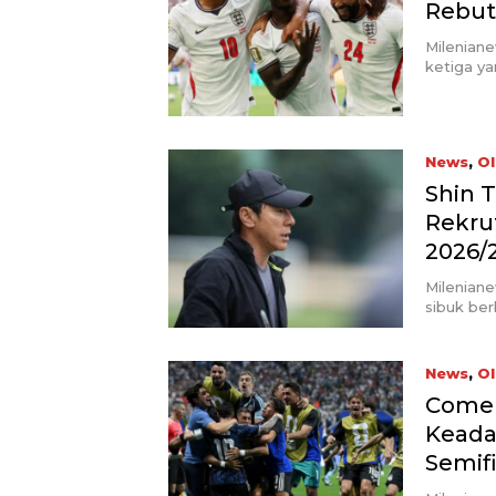
Rebut 
Milenian
ketiga ya
News
,
Ol
Shin 
Rekru
2026/
Mileniane
sibuk be
News
,
Ol
Comeb
Keadaa
Semifi