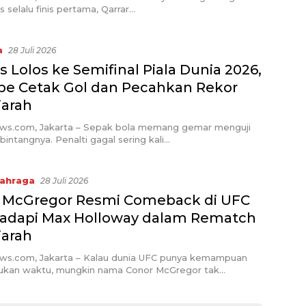
s selalu finis pertama, Qarrar…
a
28 Juli 2026
s Lolos ke Semifinal Piala Dunia 2026,
e Cetak Gol dan Pecahkan Rekor
jarah
ews.com, Jakarta – Sepak bola memang gemar menguji
bintangnya. Penalti gagal sering kali…
ahraga
28 Juli 2026
 McGregor Resmi Comeback di UFC
Hadapi Max Holloway dalam Rematch
jarah
ews.com, Jakarta – Kalau dunia UFC punya kemampuan
an waktu, mungkin nama Conor McGregor tak…