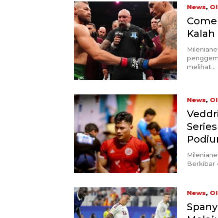
News
,
Ol
Comeb
Kalah
Milenian
penggema
melihat…
News
,
Ol
Veddr
Serie
Podi
Mileniane
Berkibar 
News
,
Ol
Spanyo