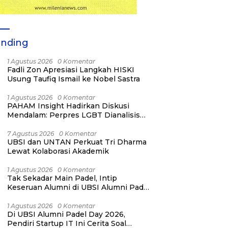
ending
1 Agustus 2026
0 Komentar
Fadli Zon Apresiasi Langkah HISKI
Usung Taufiq Ismail ke Nobel Sastra
1 Agustus 2026
0 Komentar
PAHAM Insight Hadirkan Diskusi
Mendalam: Perpres LGBT Dianalisis
sebagai Strategi Pertahanan Negara
Bukan Ancaman Individual
7 Agustus 2026
0 Komentar
UBSI dan UNTAN Perkuat Tri Dharma
Lewat Kolaborasi Akademik
1 Agustus 2026
0 Komentar
Tak Sekadar Main Padel, Intip
Keseruan Alumni di UBSI Alumni Padel
Day 2026!
1 Agustus 2026
0 Komentar
Di UBSI Alumni Padel Day 2026,
Pendiri Startup IT Ini Cerita Soal