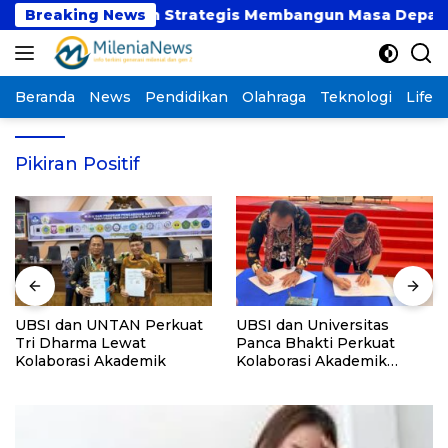
Langsung
aat atau Langkah Strategis Membangun Masa Depan?
Breaking News
ke
konten
Beranda
News
Pendidikan
Olahraga
Teknologi
Lifest
Pikiran Positif
UBSI dan UNTAN Perkuat
UBSI dan Universitas
Tri Dharma Lewat
Panca Bhakti Perkuat
Kolaborasi Akademik
Kolaborasi Akademik
Lewat Program PKM