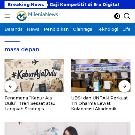
Langsung
jikan dengan Gaji Kompetitif di Era Digital
Breaking News
Fen
ke
konten
Beranda
News
Pendidikan
Olahraga
Teknologi
Lifest
masa depan
Fenomena “Kabur Aja
UBSI dan UNTAN Perkuat
Dulu”: Tren Sesaat atau
Tri Dharma Lewat
Langkah Strategis
Kolaborasi Akademik
Membangun Masa Depan?