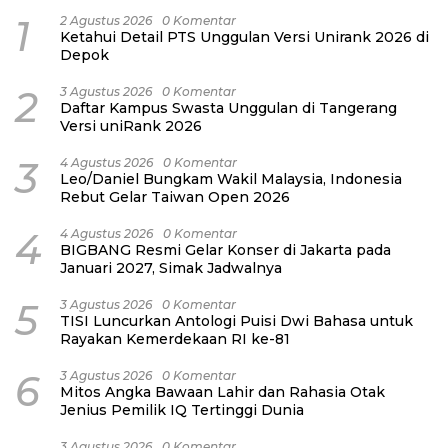
1
2 Agustus 2026
0 Komentar
Ketahui Detail PTS Unggulan Versi Unirank 2026 di
Depok
2
3 Agustus 2026
0 Komentar
Daftar Kampus Swasta Unggulan di Tangerang
Versi uniRank 2026
3
4 Agustus 2026
0 Komentar
Leo/Daniel Bungkam Wakil Malaysia, Indonesia
Rebut Gelar Taiwan Open 2026
4
4 Agustus 2026
0 Komentar
BIGBANG Resmi Gelar Konser di Jakarta pada
Januari 2027, Simak Jadwalnya
5
3 Agustus 2026
0 Komentar
TISI Luncurkan Antologi Puisi Dwi Bahasa untuk
Rayakan Kemerdekaan RI ke-81
6
3 Agustus 2026
0 Komentar
Mitos Angka Bawaan Lahir dan Rahasia Otak
Jenius Pemilik IQ Tertinggi Dunia
3 Agustus 2026
0 Komentar