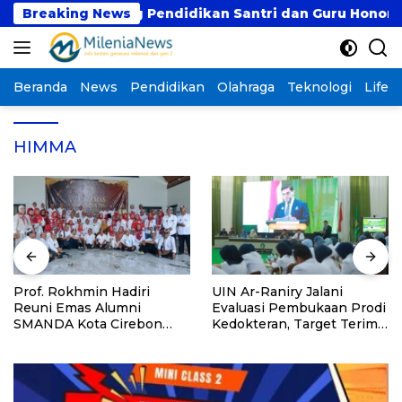
Langsung
 untuk Dukung Pendidikan Santri dan Guru Honorer
Breaking News
ke
konten
Beranda
News
Pendidikan
Olahraga
Teknologi
Lifest
HIMMA
Prof. Rokhmin Hadiri
UIN Ar-Raniry Jalani
Reuni Emas Alumni
Evaluasi Pembukaan Prodi
SMANDA Kota Cirebon
Kedokteran, Target Terima
Angkatan 76: 50 Tahun
Mahasiswa Baru Tahun Ini
Lalu Kita Pernah Bersama