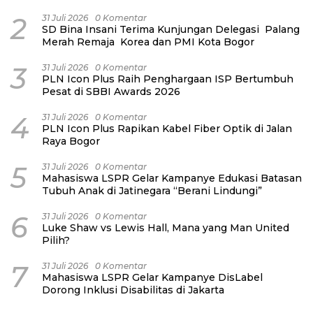
2
31 Juli 2026
0 Komentar
SD Bina Insani Terima Kunjungan Delegasi Palang
Merah Remaja Korea dan PMI Kota Bogor
3
31 Juli 2026
0 Komentar
PLN Icon Plus Raih Penghargaan ISP Bertumbuh
Pesat di SBBI Awards 2026
4
31 Juli 2026
0 Komentar
PLN Icon Plus Rapikan Kabel Fiber Optik di Jalan
Raya Bogor
5
31 Juli 2026
0 Komentar
Mahasiswa LSPR Gelar Kampanye Edukasi Batasan
Tubuh Anak di Jatinegara “Berani Lindungi”
6
31 Juli 2026
0 Komentar
Luke Shaw vs Lewis Hall, Mana yang Man United
Pilih?
7
31 Juli 2026
0 Komentar
Mahasiswa LSPR Gelar Kampanye DisLabel
Dorong Inklusi Disabilitas di Jakarta