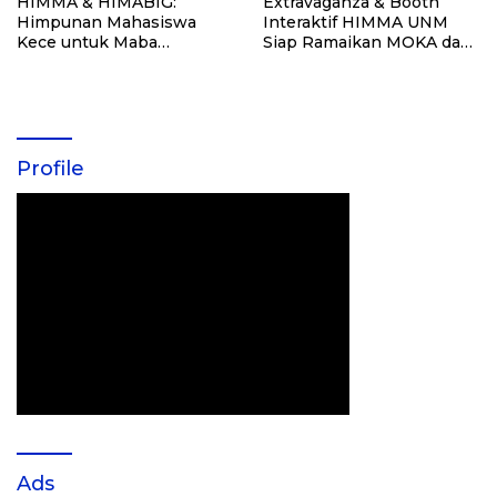
HIMMA & HIMABIG:
Extravaganza & Booth
Himpunan Mahasiswa
Interaktif HIMMA UNM
Kece untuk Maba
Siap Ramaikan MOKA dan
Manajemen dan Bisnis
SERASI
Digital UNM
Profile
Ads