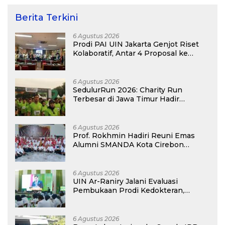
Berita Terkini
6 Agustus 2026
Prodi PAI UIN Jakarta Genjot Riset
Kolaboratif, Antar 4 Proposal ke
Kompetisi BRIN 2026
6 Agustus 2026
SedulurRun 2026: Charity Run
Terbesar di Jawa Timur Hadir
Kembali, Targetkan 3.000 Peserta
untuk Dukung Pendidikan Santri dan
Guru Honorer
6 Agustus 2026
Prof. Rokhmin Hadiri Reuni Emas
Alumni SMANDA Kota Cirebon
Angkatan 76: 50 Tahun Lalu Kita
Pernah Bersama
6 Agustus 2026
UIN Ar-Raniry Jalani Evaluasi
Pembukaan Prodi Kedokteran,
Target Terima Mahasiswa Baru
Tahun Ini
6 Agustus 2026