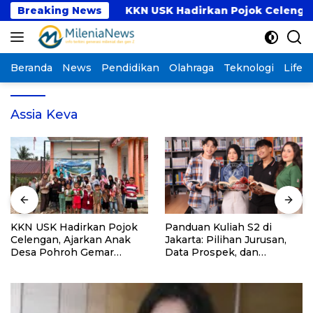
Langsung
rogram PKM
Breaking News
KKN USK Hadirkan Pojok Celengan, A
ke
konten
Beranda
News
Pendidikan
Olahraga
Teknologi
Lifest
Assia Keva
KKN USK Hadirkan Pojok
Panduan Kuliah S2 di
Celengan, Ajarkan Anak
Jakarta: Pilihan Jurusan,
Desa Pohroh Gemar
Data Prospek, dan
Menabung
Rekomendasi Kampus