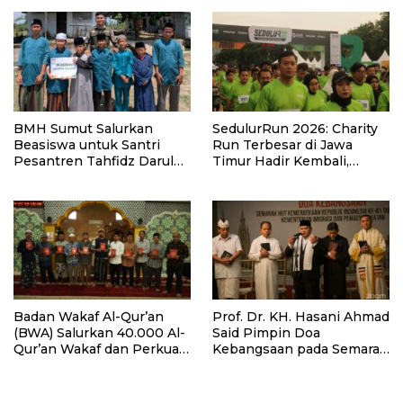
BMH Sumut Salurkan
SedulurRun 2026: Charity
Beasiswa untuk Santri
Run Terbesar di Jawa
Pesantren Tahfidz Darul
Timur Hadir Kembali,
Hijrah Deli Serdang
Targetkan 3.000 Peserta
untuk Dukung Pendidikan
Santri dan Guru Honorer
Badan Wakaf Al-Qur’an
Prof. Dr. KH. Hasani Ahmad
(BWA) Salurkan 40.000 Al-
Said Pimpin Doa
Qur’an Wakaf dan Perkuat
Kebangsaan pada Semarak
Pemberdayaan Masyarakat
HUT Kemerdekaan RI Ke-
di Kalimantan Barat
81 di Kementerian Imigrasi
dan Pemasyarakatan RI