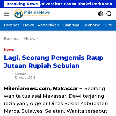
Langsung
UBSI dan Universitas Panca Bhakti Perkuat Kolaboras
Breaking News
ke
konten
Beranda
News
Pendidikan
Olahraga
Teknologi
Lifest
Beranda
News
News
Lagi, Seorang Pengemis Raup
Jutaan Rupiah Sebulan
Redaksi
12 Maret 2019
Milenianews.com, Makassar
– Seorang
wanita tua asal Makassar, Dewi terjaring
razia yang digelar Dinas Sosial Kabupaten
Maros, Sulawesi Selatan. Wanita tersebut