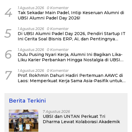
4
1 Agustus 2026
0 Komentar
Tak Sekadar Main Padel, Intip Keseruan Alumni di
UBSI Alumni Padel Day 2026!
5
1 Agustus 2026
0 Komentar
Di UBSI Alumni Padel Day 2026, Pendiri Startup IT
Ini Cerita Soal Bisnis ERP, AI, dan Pentingnya
Network Alumni
6
1 Agustus 2026
0 Komentar
Dulu Pusing Nyari Kerja, Alumni Ini Bagikan Lika-
Liku Karier Perbankan Hingga Nostalgia di UBSI
Alumni Padel Day 2026
7
1 Agustus 2026
0 Komentar
Prof. Rokhmin Dahuri Hadiri Pertemuan AAWC di
Laos: Memperkuat Kerja Sama Asia-Pasifik untuk
Ketahanan Air dan Iklim
Berita Terkini
7 Agustus 2026
UBSI dan UNTAN Perkuat Tri
Dharma Lewat Kolaborasi Akademik